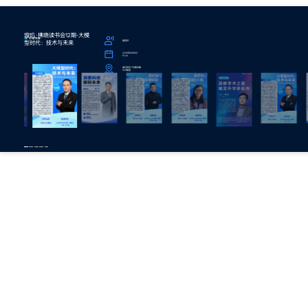
璇玑·拂晓读书会12期-大模
型时代：技术与未来
崔超然
2026年6月18日
15:40
章丘校区 5号教学楼
326教室