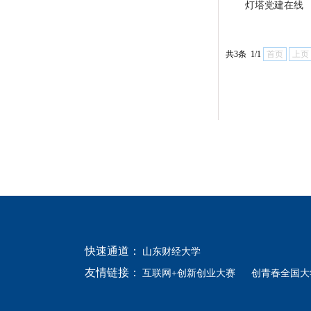
灯塔党建在线
共3条 1/1
首页
上页
快速通道：
山东财经大学
友情链接：
互联网+创新创业大赛
创青春全国大