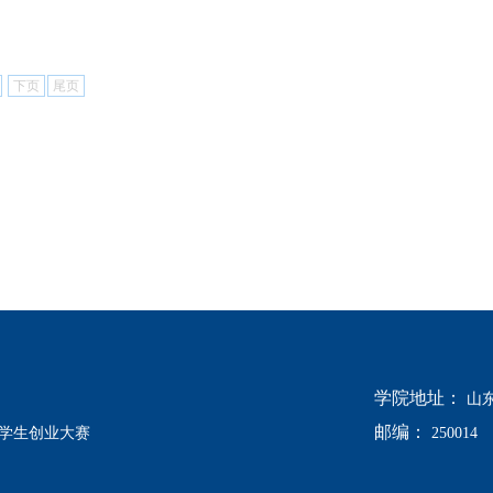
下页
尾页
学院地址：
山
邮编：
学生创业大赛
250014