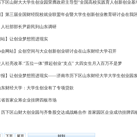
历下区山财大大学生创业园荣膺政府主导型“全国高校实践育人创新创业基
网】第三届全国财经院校就业联盟年会暨大学生创新创业教育研讨会在我
】人社部部长尹蔚民到山东调研
网站】让创业梦想照进现实
协会网站】众创空间与大众创新创业研讨会在山东财经大学召开
人社亮改革:“五位一体”撑起创业“支点” 大四女生月入百万不是梦
学报】让创业梦想照进现实——济南市历下区山东财经大学大学生创业园
山东财经大学：大学生创业有了专项贷款
东省首家众筹企业挂牌四板市场
】历下区山财大创业园与齐鲁股交达成战略合作 首家园区企业成功挂牌四
页
下页
尾页